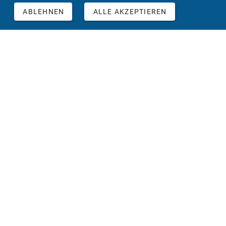
ABLEHNEN
ALLE AKZEPTIEREN
©2025 ATS
Datenschutzerklärung
AGB
Impressum
FAQ's
ATS BIM GmbH | Graphisoft Center Graz, Parkstraße
1/1.Stock, 8010 Graz. | Tel: 04242/51115-90