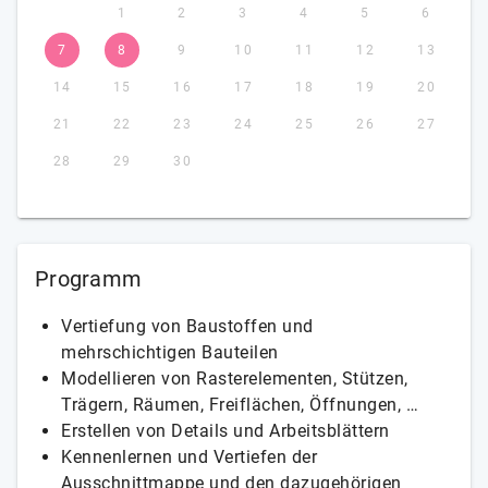
1
2
3
4
5
6
7
8
9
10
11
12
13
14
15
16
17
18
19
20
21
22
23
24
25
26
27
28
29
30
Programm
Vertiefung von Baustoffen und
mehrschichtigen Bauteilen
Modellieren von Rasterelementen, Stützen,
Trägern, Räumen, Freiflächen, Öffnungen, …
Erstellen von Details und Arbeitsblättern
Kennenlernen und Vertiefen der
Ausschnittmappe und den dazugehörigen