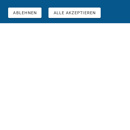
ABLEHNEN
ALLE AKZEPTIEREN
©2025 ATS
Datenschutzerklärung
AGB
Impressum
FAQ's
ATS BIM GmbH | Graphisoft Center Graz, Parkstraße
1/1.Stock, 8010 Graz. | Tel: 04242/51115-90